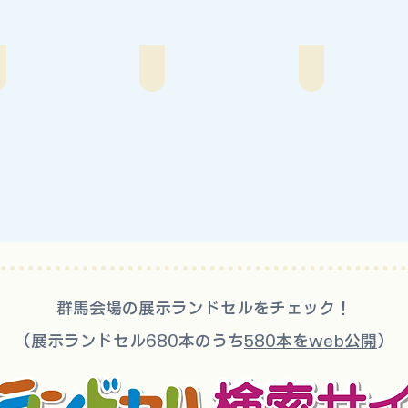
ハネッセル
クーロンランドセル
パッかる
群馬会場の展示ランドセルをチェック！
（展示ランドセル680本のうち
580本をweb公開
）