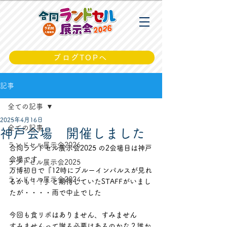
ブログTOPへ
記事
全ての記事
2025年4月16日
全ての記事
神戸会場 開催しました
ランドセル展示会2026
合同ランドセル展示会2025 の2会場目は神戸
会場です
ランドセル展示会2025
万博初日で『12時にブルーインパルスが見れ
ランドセル展示会2024
るかも！？』と期待していたSTAFFがいまし
たが・・・・雨で中止でした
今回も食リポはありません、すみません
すみませんって謝る必要はあるのかな？誰か