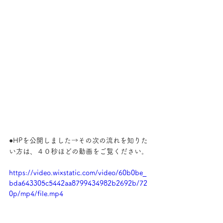
●HPを公開しました→その次の流れを知りた
い方は、４０秒ほどの動画をご覧ください。
https://video.wixstatic.com/video/60b0be_
bda643305c5442aa8799434982b2692b/72
0p/mp4/file.mp4