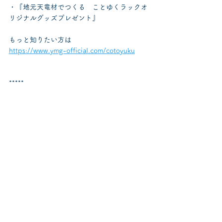
・『地元天竜材でつくる　ことゆくラックオ
リジナルグッズプレゼント』
もっと知りたい方は
https://www.ymg-official.com/cotoyuku
*****
oeuf+(ウフプラス)さん
愛知・横浜・大阪・福岡会場に出展してくだ
さいます
。